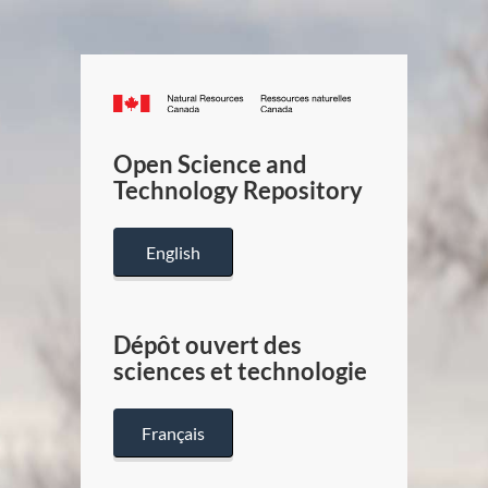
Canada.ca
/
Gouverneme
Open Science and
du
Technology Repository
Canada
English
Dépôt ouvert des
sciences et technologie
Français