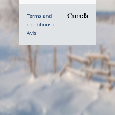
Terms and
/
conditions
Symbole
Avis
du
gouvernem
du
Canada