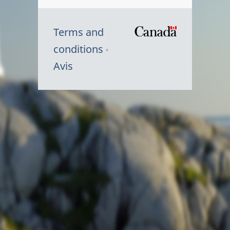
Terms and
/
conditions
Symbole
Avis
du
gouvernem
du
Canada