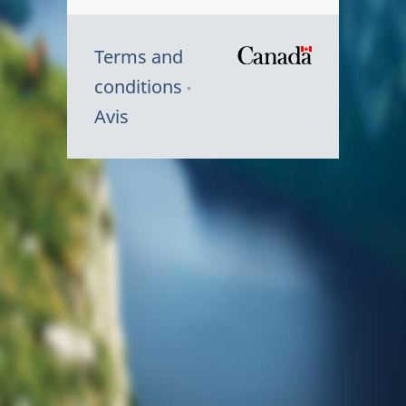
Terms and
/
conditions
Symbole
Avis
du
gouvernem
du
Canada