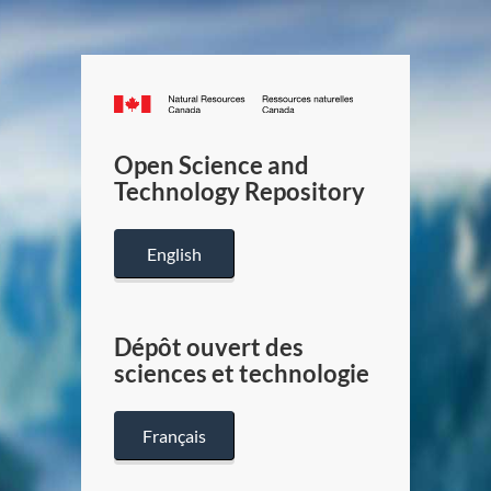
Canada.ca
/
Gouverneme
Open Science and
du
Technology Repository
Canada
English
Dépôt ouvert des
sciences et technologie
Français