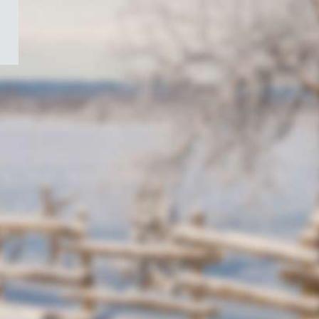
/
Symbole
du
gouvernement
du
Canada