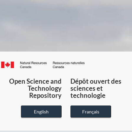
Canada.ca
/
Gouvernement
Open Science and
Dépôt ouvert des
du
Technology
sciences et
Canada
Repository
technologie
English
Français