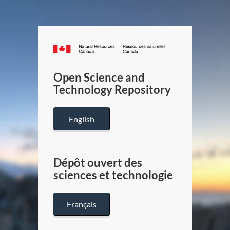
Canada.ca
/
Gouverneme
Open Science and
du
Technology Repository
Canada
English
Dépôt ouvert des
sciences et technologie
Français