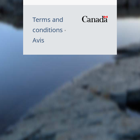
Terms and
/
conditions
Symbole
Avis
du
gouvernem
du
Canada