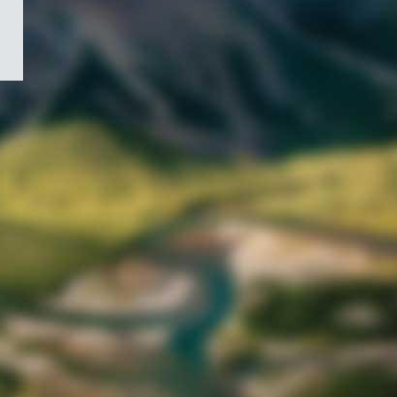
/
Symbole
du
gouvernement
du
Canada