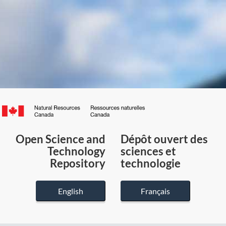
Canada.ca
/
Gouvernement
Open Science and
Dépôt ouvert des
du
Technology
sciences et
Canada
Repository
technologie
English
Français