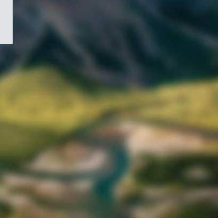
/
Symbole
du
gouvernement
du
Canada