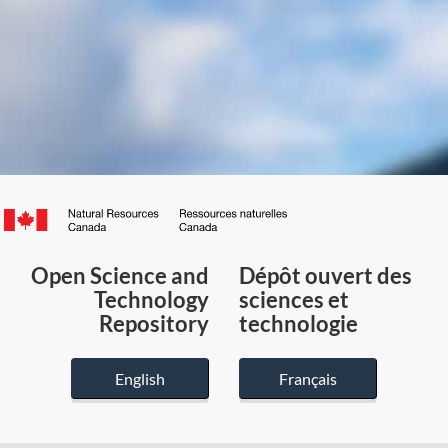
Canada.ca
/
Gouvernement
Open Science and
Dépôt ouvert des
du
Technology
sciences et
Canada
Repository
technologie
English
Français