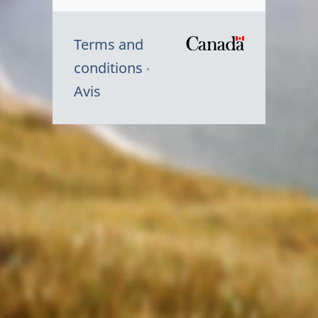
Terms and
/
conditions
Symbole
Avis
du
gouvernem
du
Canada