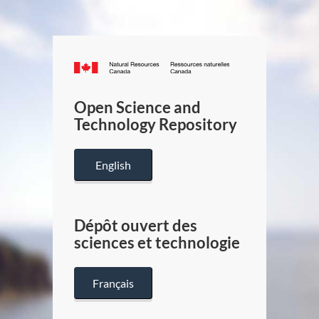
Canada.ca
/
Gouverneme
Open Science and
du
Technology Repository
Canada
English
Dépôt ouvert des
sciences et technologie
Français