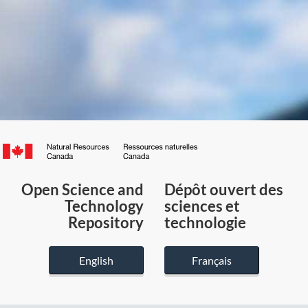
Canada.ca
/
Gouvernement
Open Science and
Dépôt ouvert des
du
Technology
sciences et
Canada
Repository
technologie
English
Français