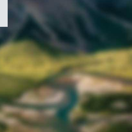
/
Symbole
du
gouvernement
du
Canada