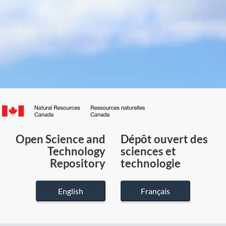
Canada.ca
/
Gouvernement
Open Science and
Dépôt ouvert des
du
Technology
sciences et
Canada
Repository
technologie
English
Français