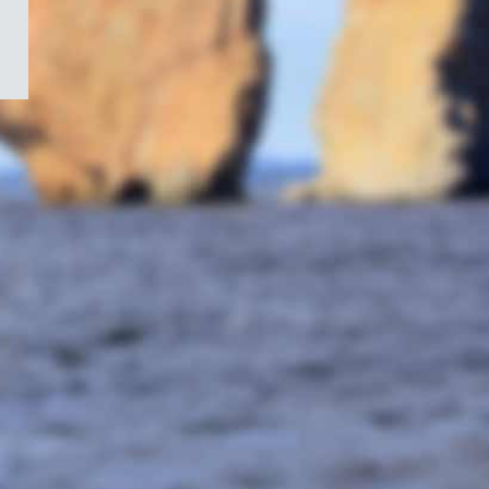
/
Symbole
du
gouvernement
du
Canada