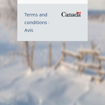
Terms and
/
conditions
Symbole
Avis
du
gouvernem
du
Canada