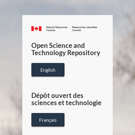
Canada.ca
/
Gouverneme
Open Science and
du
Technology Repository
Canada
English
Dépôt ouvert des
sciences et technologie
Français