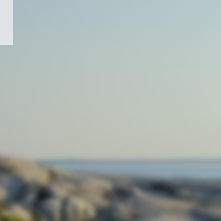
/
Symbole
du
gouvernement
du
Canada