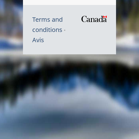
Terms and
/
conditions
Symbole
Avis
du
gouvernem
du
Canada