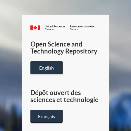
Canada.ca
/
Gouverneme
Open Science and
du
Technology Repository
Canada
English
Dépôt ouvert des
sciences et technologie
Français