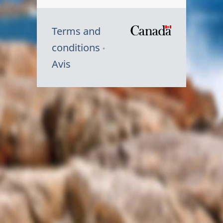
Terms and
/
conditions
Symbole
Avis
du
gouvernem
du
Canada