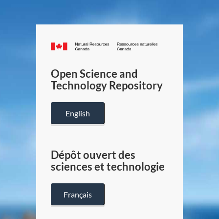
Canada.ca
/
Gouverneme
Open Science and
du
Technology Repository
Canada
English
Dépôt ouvert des
sciences et technologie
Français