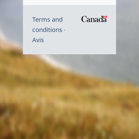
Terms and
/
conditions
Symbole
Avis
du
gouvernem
du
Canada