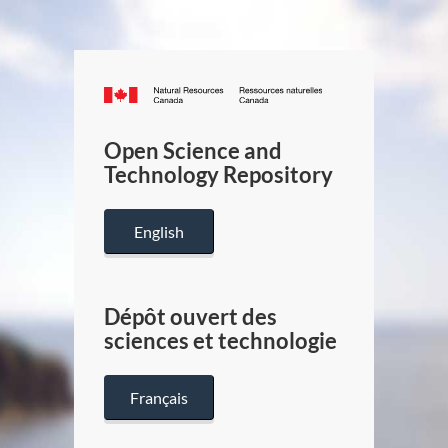
Canada.ca
/
Gouverneme
Open Science and
du
Technology Repository
Canada
English
Dépôt ouvert des
sciences et technologie
Français