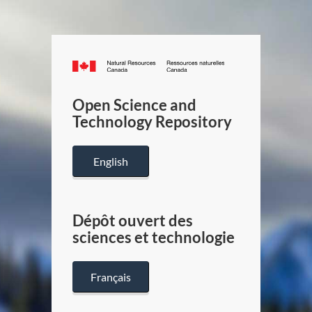
Canada.ca
/
Gouverneme
Open Science and
du
Technology Repository
Canada
English
Dépôt ouvert des
sciences et technologie
Français