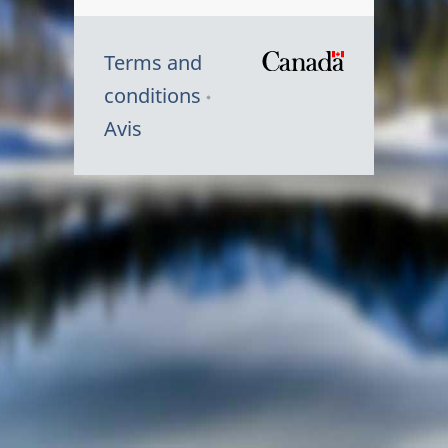
Terms and
/
conditions
Symbole
Avis
du
gouvernem
du
Canada