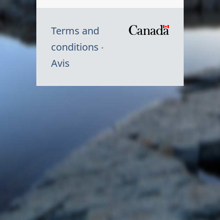
Terms and
/
conditions
Symbole
Avis
du
gouvernem
du
Canada