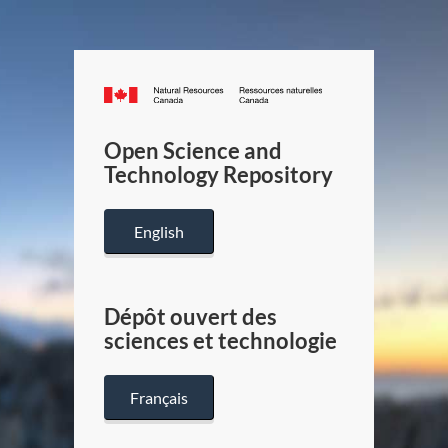
Canada.ca
/
Gouverneme
Open Science and
du
Technology Repository
Canada
English
Dépôt ouvert des
sciences et technologie
Français