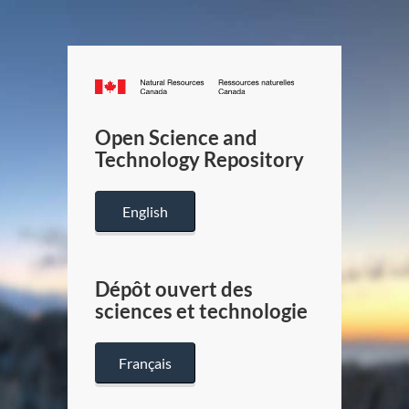
Canada.ca
/
Gouverneme
Open Science and
du
Technology Repository
Canada
English
Dépôt ouvert des
sciences et technologie
Français