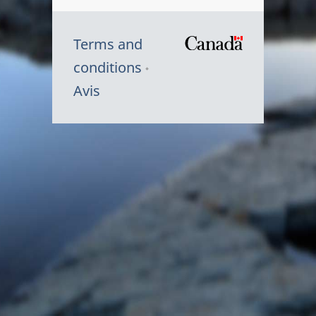
Terms and
/
conditions
Symbole
Avis
du
gouvernem
du
Canada