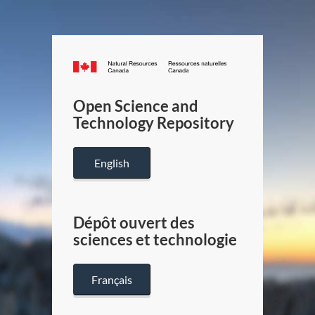
Canada.ca
/
Gouverneme
Open Science and
du
Technology Repository
Canada
English
Dépôt ouvert des
sciences et technologie
Français