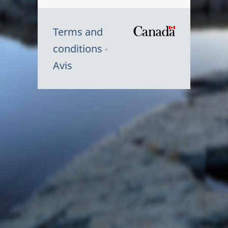
Terms and
/
conditions
Symbole
Avis
du
gouvernem
du
Canada