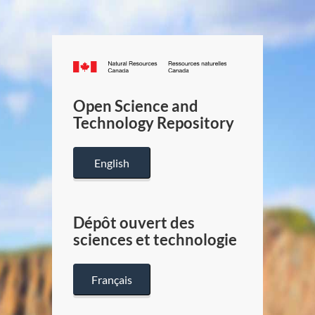
Canada.ca
/
Gouverneme
Open Science and
du
Technology Repository
Canada
English
Dépôt ouvert des
sciences et technologie
Français