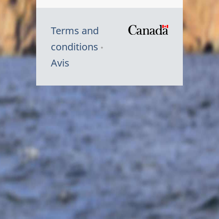
Terms and
/
conditions
Symbole
Avis
du
gouvernem
du
Canada