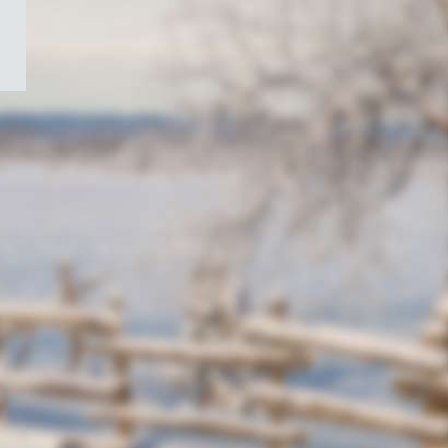
/
Symbole
du
gouvernement
du
Canada