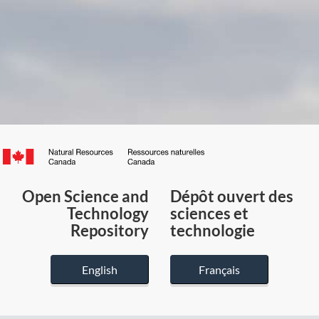
Canada.ca
/
Gouvernement
Open Science and
Dépôt ouvert des
du
Technology
sciences et
Canada
Repository
technologie
English
Français