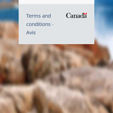
Terms and
/
conditions
Symbole
Avis
du
gouvernem
du
Canada