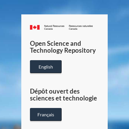
Canada.ca
/
Gouverneme
Open Science and
du
Technology Repository
Canada
English
Dépôt ouvert des
sciences et technologie
Français