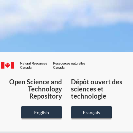
Canada.ca
/
Gouvernement
Open Science and
Dépôt ouvert des
du
Technology
sciences et
Canada
Repository
technologie
English
Français