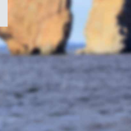
/
Symbole
du
gouvernement
du
Canada