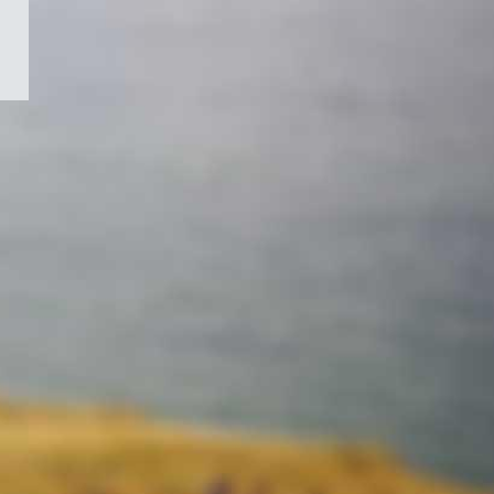
/
Symbole
du
gouvernement
du
Canada