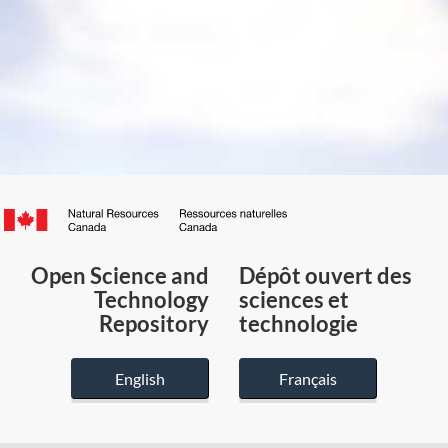
Canada.ca
/
Gouvernement
Open Science and
Dépôt ouvert des
du
Technology
sciences et
Canada
Repository
technologie
English
Français