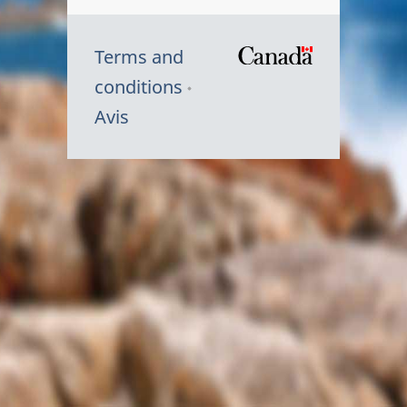
Terms and
/
conditions
Symbole
Avis
du
gouvernem
du
Canada