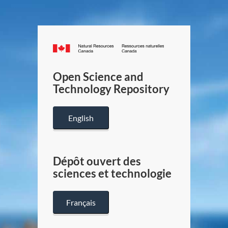
Canada.ca
/
Gouverneme
Open Science and
du
Technology Repository
Canada
English
Dépôt ouvert des
sciences et technologie
Français