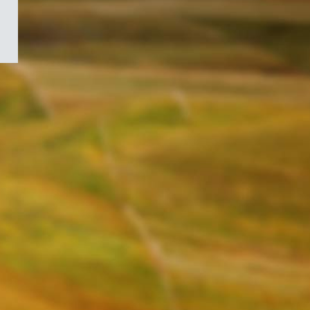
/
Symbole
du
gouvernement
du
Canada