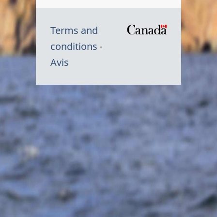
Terms and
/
conditions
Symbole
Avis
du
gouvernem
du
Canada