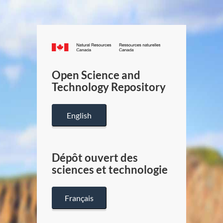
Canada.ca
/
Gouverneme
Open Science and
du
Technology Repository
Canada
English
Dépôt ouvert des
sciences et technologie
Français