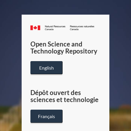
Canada.ca
/
Gouverneme
Open Science and
du
Technology Repository
Canada
English
Dépôt ouvert des
sciences et technologie
Français