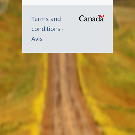
Terms and
/
conditions
Symbole
Avis
du
gouvernem
du
Canada