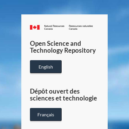
Canada.ca
/
Gouverneme
Open Science and
du
Technology Repository
Canada
English
Dépôt ouvert des
sciences et technologie
Français