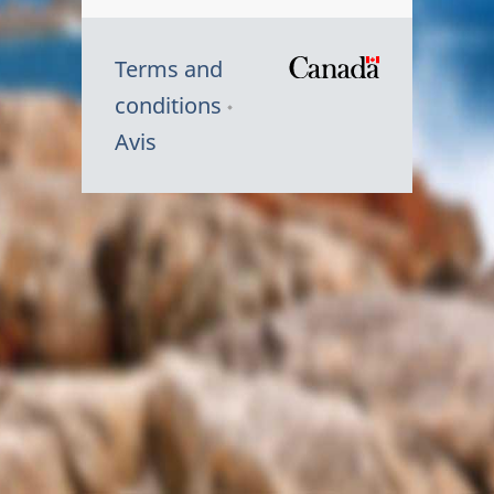
Terms and
/
conditions
Symbole
Avis
du
gouvernem
du
Canada