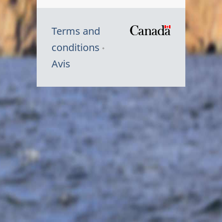
Terms and
/
conditions
Symbole
Avis
du
gouvernem
du
Canada