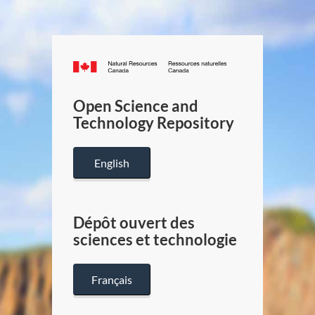
Canada.ca
/
Gouverneme
Open Science and
du
Technology Repository
Canada
English
Dépôt ouvert des
sciences et technologie
Français