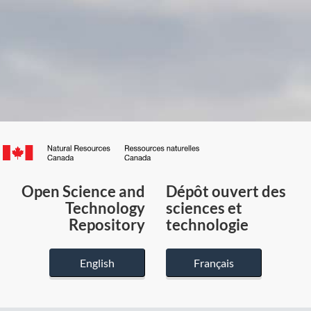
Canada.ca
/
Gouvernement
Open Science and
Dépôt ouvert des
du
Technology
sciences et
Canada
Repository
technologie
English
Français