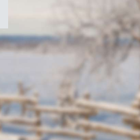
/
Symbole
du
gouvernement
du
Canada