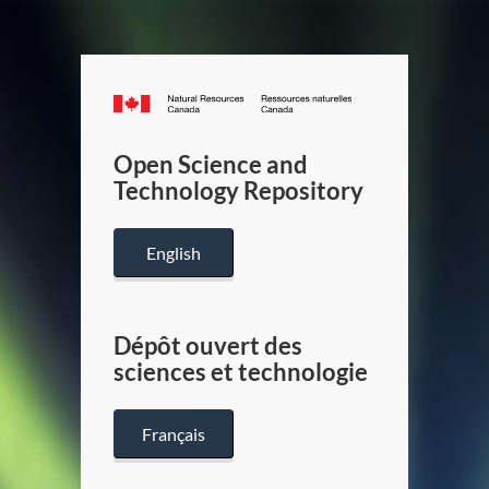
Canada.ca
/
Gouverneme
Open Science and
du
Technology Repository
Canada
English
Dépôt ouvert des
sciences et technologie
Français