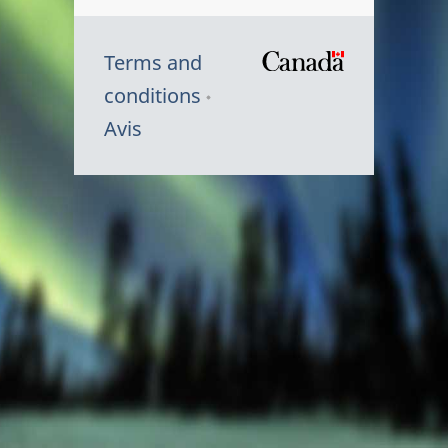
Terms and
/
conditions
Symbole
Avis
du
gouvernem
du
Canada