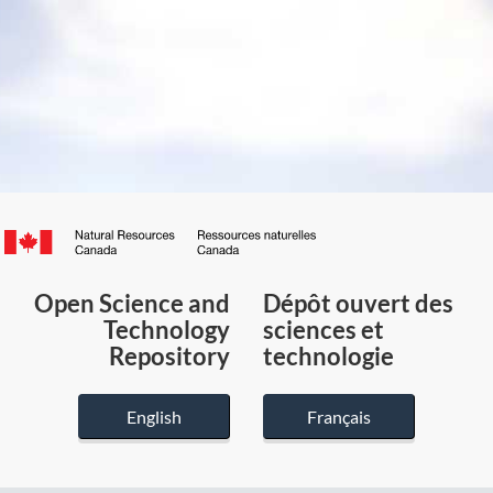
Canada.ca
/
Gouvernement
Open Science and
Dépôt ouvert des
du
Technology
sciences et
Canada
Repository
technologie
English
Français