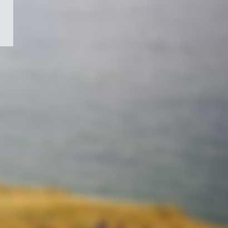
/
Symbole
du
gouvernement
du
Canada