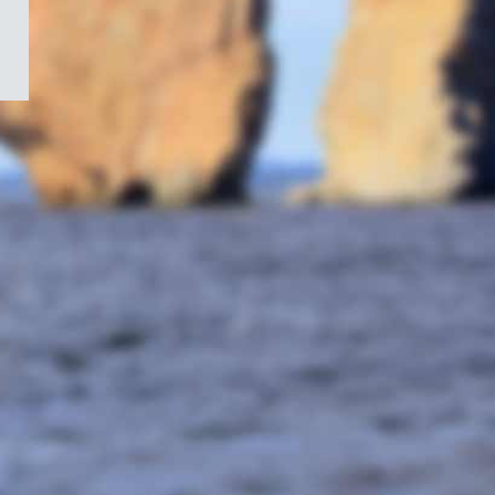
/
Symbole
du
gouvernement
du
Canada