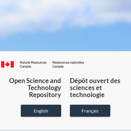
Canada.ca
/
Gouvernement
Open Science and
Dépôt ouvert des
du
Technology
sciences et
Canada
Repository
technologie
English
Français