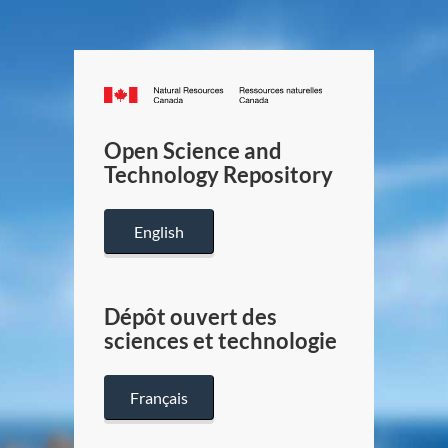
Canada.ca
/
Gouverneme
Open Science and
du
Technology Repository
Canada
English
Dépôt ouvert des
sciences et technologie
Français