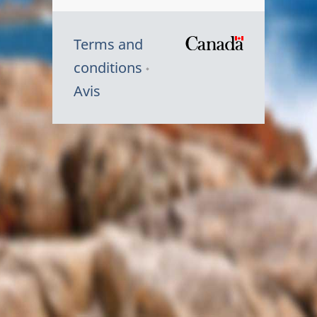
Terms and
/
conditions
Symbole
Avis
du
gouvernem
du
Canada