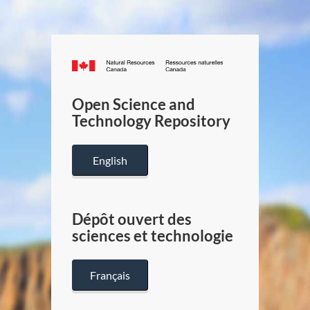
Canada.ca
/
Gouverneme
Open Science and
du
Technology Repository
Canada
English
Dépôt ouvert des
sciences et technologie
Français