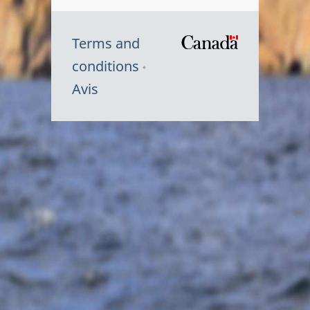
Terms and
/
conditions
Symbole
Avis
du
gouvernem
du
Canada