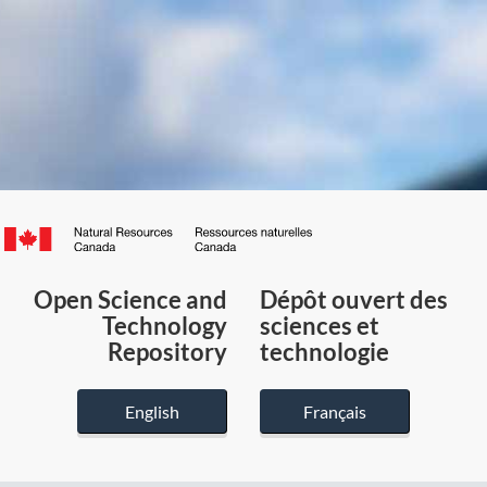
Canada.ca
/
Gouvernement
Open Science and
Dépôt ouvert des
du
Technology
sciences et
Canada
Repository
technologie
English
Français