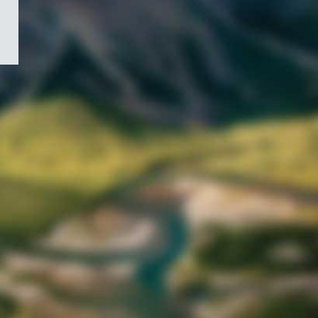
/
Symbole
du
gouvernement
du
Canada