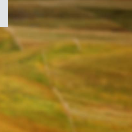
/
Symbole
du
gouvernement
du
Canada