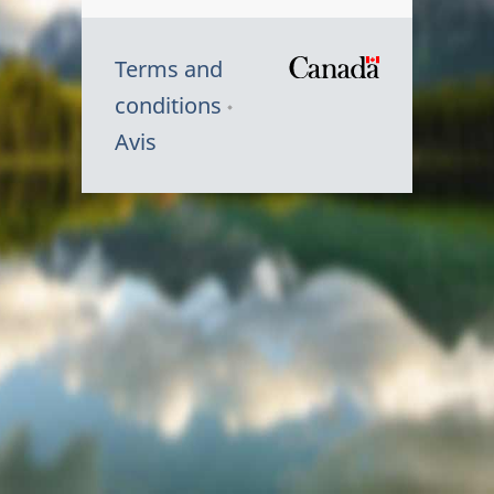
Terms and
/
conditions
Symbole
Avis
du
gouvernem
du
Canada