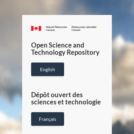
Canada.ca
/
Gouverneme
Open Science and
du
Technology Repository
Canada
English
Dépôt ouvert des
sciences et technologie
Français