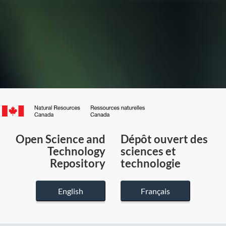
Canada.ca
/
Gouvernement
Open Science and
Dépôt ouvert des
du
Technology
sciences et
Canada
Repository
technologie
English
Français