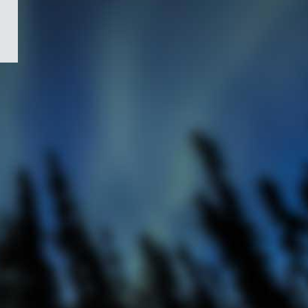
/
Symbole
du
gouvernement
du
Canada