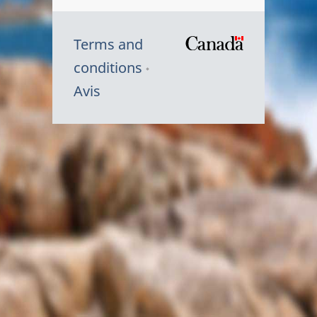
Terms and
/
conditions
Symbole
Avis
du
gouvernem
du
Canada