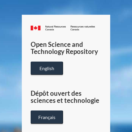
Canada.ca
/
Gouverneme
Open Science and
du
Technology Repository
Canada
English
Dépôt ouvert des
sciences et technologie
Français