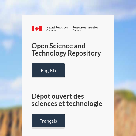
Canada.ca
/
Gouverneme
Open Science and
du
Technology Repository
Canada
English
Dépôt ouvert des
sciences et technologie
Français