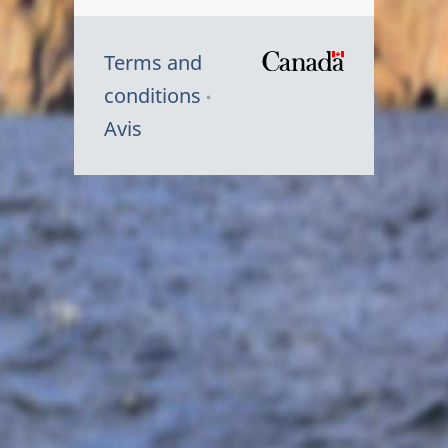
Terms and
/
conditions
Symbole
Avis
du
gouvernem
du
Canada