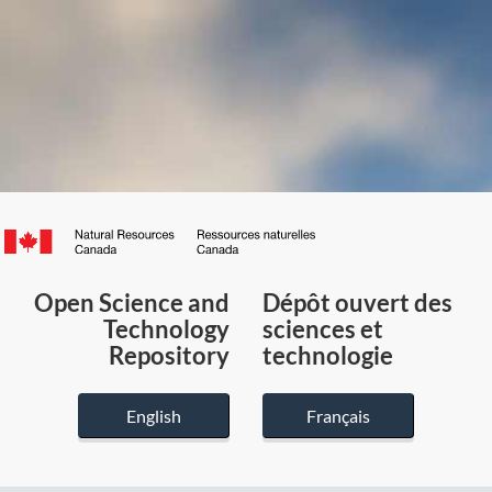
Canada.ca
/
Gouvernement
Open Science and
Dépôt ouvert des
du
Technology
sciences et
Canada
Repository
technologie
English
Français