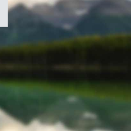
/
Symbole
du
gouvernement
du
Canada