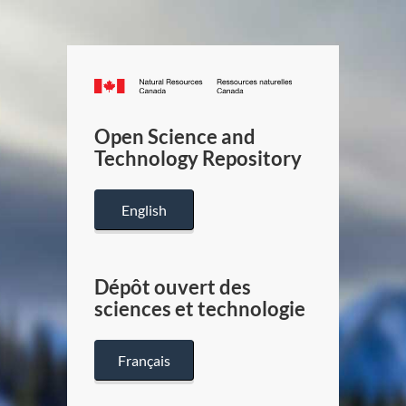
Canada.ca
/
Gouverneme
Open Science and
du
Technology Repository
Canada
English
Dépôt ouvert des
sciences et technologie
Français