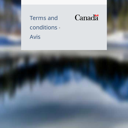
Terms and
/
conditions
Symbole
Avis
du
gouvernem
du
Canada