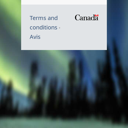
Terms and
/
conditions
Symbole
Avis
du
gouvernem
du
Canada