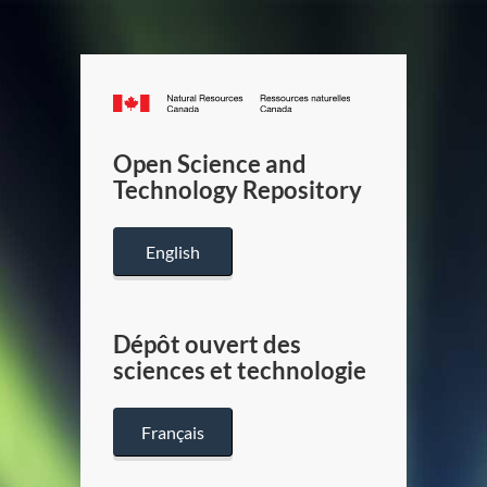
Canada.ca
/
Gouverneme
Open Science and
du
Technology Repository
Canada
English
Dépôt ouvert des
sciences et technologie
Français