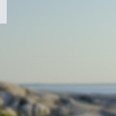
/
Symbole
du
gouvernement
du
Canada