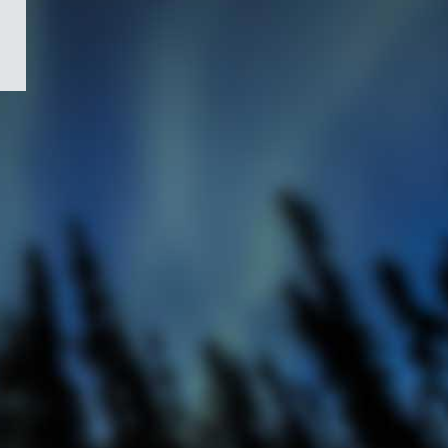
/
Symbole
du
gouvernement
du
Canada