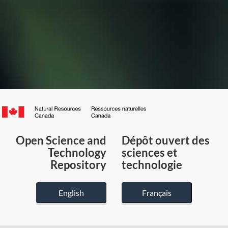
Canada.ca
/
Gouvernement
Open Science and
Dépôt ouvert des
du
Technology
sciences et
Canada
Repository
technologie
English
Français