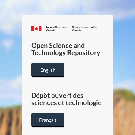
Canada.ca
/
Gouverneme
Open Science and
du
Technology Repository
Canada
English
Dépôt ouvert des
sciences et technologie
Français