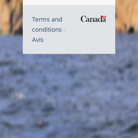
Terms and
/
conditions
Symbole
Avis
du
gouvernem
du
Canada