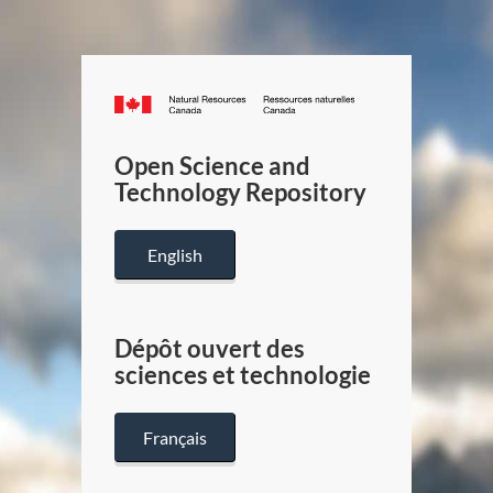
Canada.ca
/
Gouverneme
Open Science and
du
Technology Repository
Canada
English
Dépôt ouvert des
sciences et technologie
Français