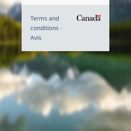
Terms and
/
conditions
Symbole
Avis
du
gouvernem
du
Canada