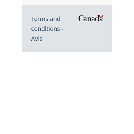
Terms and
/
conditions
Symbole
Avis
du
gouvernem
du
Canada